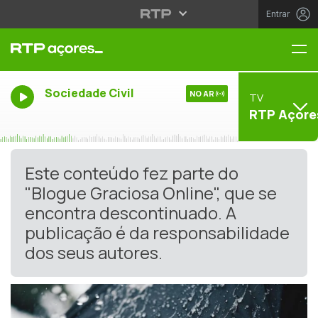
Entrar
Me
Sociedade Civil
NO AR
TV
RTP Açore
Este conteúdo fez parte do
"Blogue Graciosa Online", que se
encontra descontinuado. A
publicação é da responsabilidade
dos seus autores.