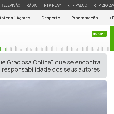
TELEVISÃO
RÁDIO
RTP PLAY
RTP PALCO
RTP ZIG ZA
Antena 1 Açores
Desporto
Programação
+ 
NO AR
ue Graciosa Online", que se encontra
 responsabilidade dos seus autores.