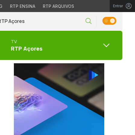
G
RTP ENSINA
RTP ARQUIVOS
Entrar
RTP Açores
TV
RTP Açores