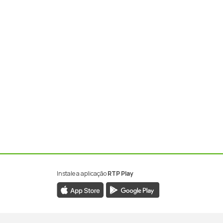
Instale a aplicação
RTP Play