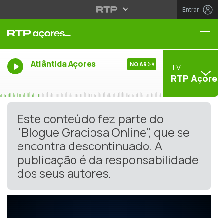
Entrar
Me
Atlântida Açores
NO AR
TV
RTP Açore
Este conteúdo fez parte do
"Blogue Graciosa Online", que se
encontra descontinuado. A
publicação é da responsabilidade
dos seus autores.