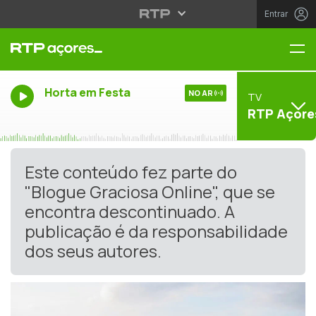
Entrar
Me
Horta em Festa
NO AR
TV
RTP Açore
Este conteúdo fez parte do
"Blogue Graciosa Online", que se
encontra descontinuado. A
publicação é da responsabilidade
dos seus autores.