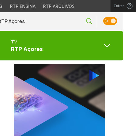
G
RTP ENSINA
RTP ARQUIVOS
Entrar
RTP Açores
TV
RTP Açores