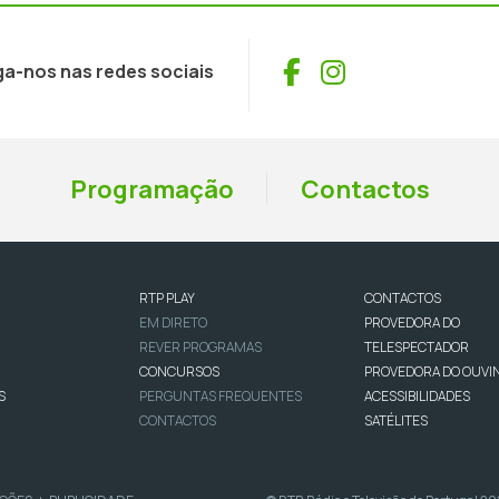
Facebook
Instagram
ga-nos nas redes sociais
Programação
Contactos
RTP PLAY
CONTACTOS
EM DIRETO
PROVEDORA DO
REVER PROGRAMAS
TELESPECTADOR
CONCURSOS
PROVEDORA DO OUVI
S
PERGUNTAS FREQUENTES
ACESSIBILIDADES
CONTACTOS
SATÉLITES