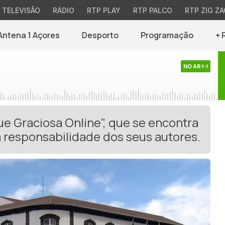
TELEVISÃO
RÁDIO
RTP PLAY
RTP PALCO
RTP ZIG ZA
Antena 1 Açores
Desporto
Programação
+ 
NO AR
ue Graciosa Online", que se encontra
 responsabilidade dos seus autores.