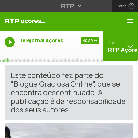
Entrar
Me
Telejornal Açores
NO AR
TV
RTP Açore
Este conteúdo fez parte do
"Blogue Graciosa Online", que se
encontra descontinuado. A
publicação é da responsabilidade
dos seus autores.