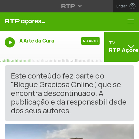
Entrar
Me
A Arte da Cura
NO AR
TV
RTP Açore
Este conteúdo fez parte do
"Blogue Graciosa Online", que se
encontra descontinuado. A
publicação é da responsabilidade
dos seus autores.