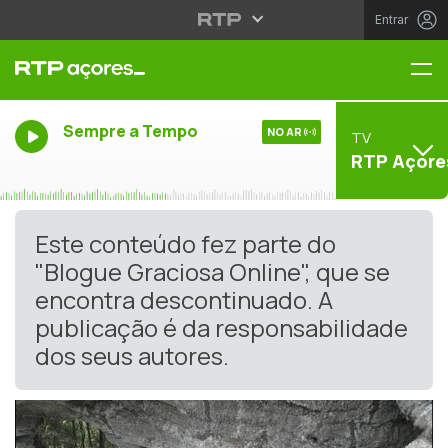
Entrar
Me
Sempre a Tempo
NO AR
TV
RTP Açore
Este conteúdo fez parte do
"Blogue Graciosa Online", que se
encontra descontinuado. A
publicação é da responsabilidade
dos seus autores.