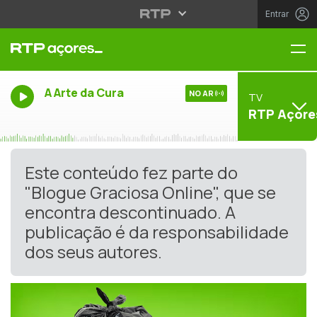
Entrar
Me
A Arte da Cura
NO AR
TV
RTP Açore
Este conteúdo fez parte do
"Blogue Graciosa Online", que se
encontra descontinuado. A
publicação é da responsabilidade
dos seus autores.