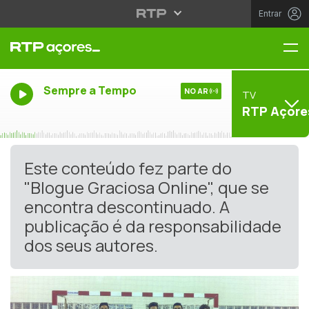
Entrar
Me
Sempre a Tempo
NO AR
TV
RTP Açore
Este conteúdo fez parte do
"Blogue Graciosa Online", que se
encontra descontinuado. A
publicação é da responsabilidade
dos seus autores.