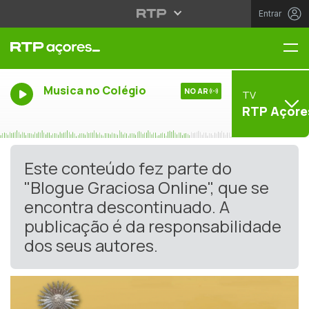
Entrar
Me
Musica no Colégio
NO AR
TV
RTP Açore
Este conteúdo fez parte do
"Blogue Graciosa Online", que se
encontra descontinuado. A
publicação é da responsabilidade
dos seus autores.