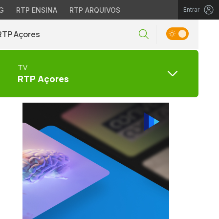
G
RTP ENSINA
RTP ARQUIVOS
Entrar
RTP Açores
TV
RTP Açores