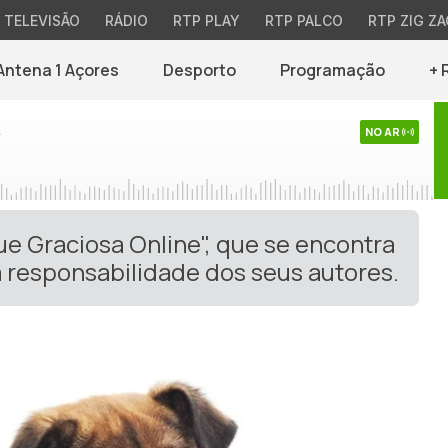
TELEVISÃO
RÁDIO
RTP PLAY
RTP PALCO
RTP ZIG ZA
Antena 1 Açores
Desporto
Programação
+ 
s
NO AR
ue Graciosa Online", que se encontra
 responsabilidade dos seus autores.