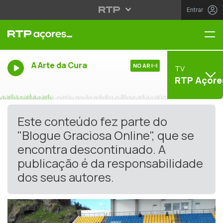
Entrar
Me
A Arte da Cura
NO AR
TV
RTP Açore
Este conteúdo fez parte do
"Blogue Graciosa Online", que se
encontra descontinuado. A
publicação é da responsabilidade
dos seus autores.