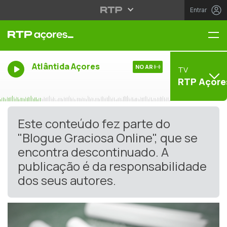
Entrar
Me
Atlântida Açores
NO AR
TV
RTP Açore
Este conteúdo fez parte do
"Blogue Graciosa Online", que se
encontra descontinuado. A
publicação é da responsabilidade
dos seus autores.