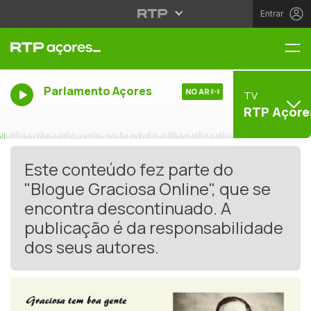
Entrar
Me
Parlamento Açores
NO AR
TV
RTP Açore
Este conteúdo fez parte do
"Blogue Graciosa Online", que se
encontra descontinuado. A
publicação é da responsabilidade
dos seus autores.