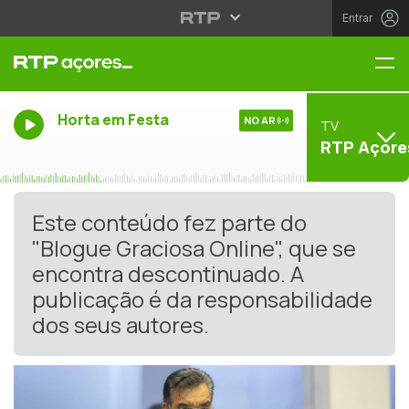
Entrar
Me
Horta em Festa
NO AR
TV
RTP Açore
Este conteúdo fez parte do
"Blogue Graciosa Online", que se
encontra descontinuado. A
publicação é da responsabilidade
dos seus autores.