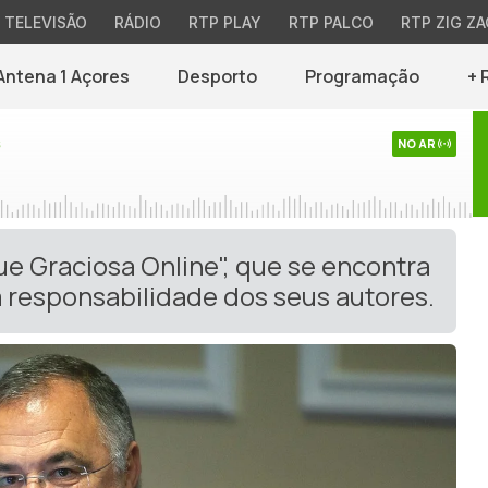
TELEVISÃO
RÁDIO
RTP PLAY
RTP PALCO
RTP ZIG ZA
Antena 1 Açores
Desporto
Programação
+ 
s
NO AR
ue Graciosa Online", que se encontra
 responsabilidade dos seus autores.