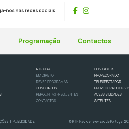
Facebook
Instagram
ga-nos nas redes sociais
Programação
Contactos
RTP PLAY
CONTACTOS
EM DIRETO
PROVEDORA DO
REVER PROGRAMAS
TELESPECTADOR
CONCURSOS
PROVEDORA DO OUVI
S
PERGUNTAS FREQUENTES
ACESSIBILIDADES
CONTACTOS
SATÉLITES
IÇÕES
PUBLICIDADE
© RTP, Rádio e Televisão de Portugal 2
|