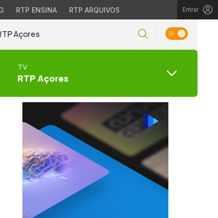
G
RTP ENSINA
RTP ARQUIVOS
Entrar
RTP Açores
TV
RTP Açores