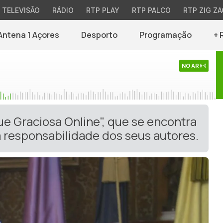
TELEVISÃO
RÁDIO
RTP PLAY
RTP PALCO
RTP ZIG ZA
Antena 1 Açores
Desporto
Programação
+ 
NO AR
ue Graciosa Online", que se encontra
 responsabilidade dos seus autores.