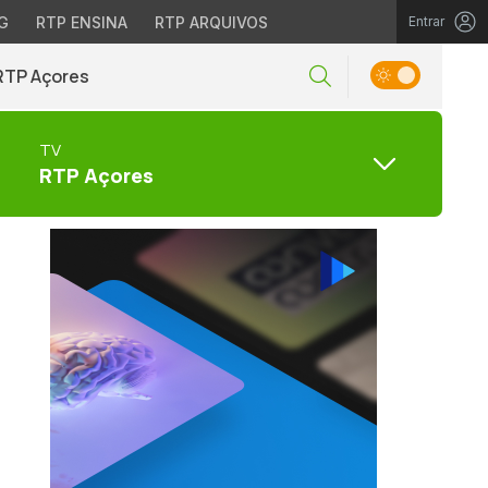
G
RTP ENSINA
RTP ARQUIVOS
Entrar
RTP Açores
TV
RTP Açores