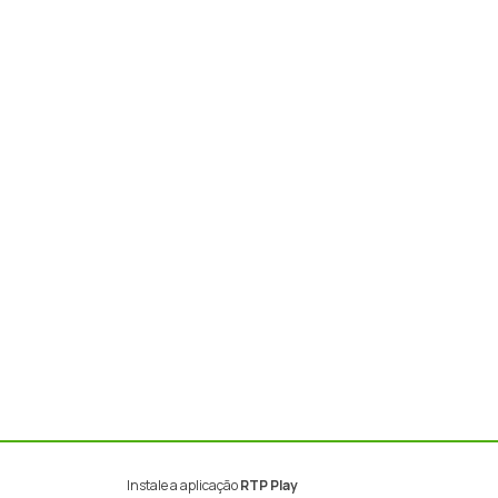
Instale a aplicação
RTP Play