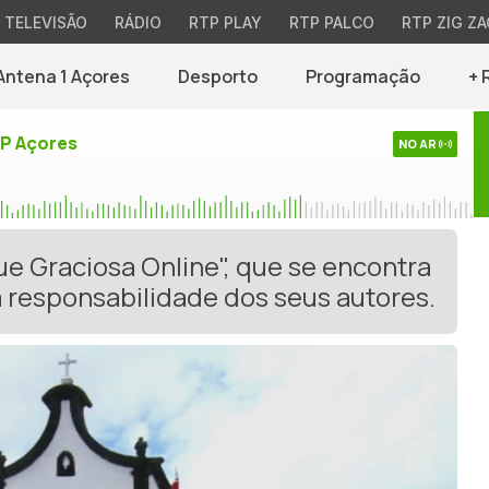
TELEVISÃO
RÁDIO
RTP PLAY
RTP PALCO
RTP ZIG ZA
Antena 1 Açores
Desporto
Programação
+ 
TP Açores
NO AR
ue Graciosa Online", que se encontra
 responsabilidade dos seus autores.