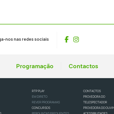
Facebook
Instagram
ga-nos nas redes sociais
Programação
Contactos
RTP PLAY
CONTACTOS
EM DIRETO
PROVEDORA DO
REVER PROGRAMAS
TELESPECTADOR
CONCURSOS
PROVEDORA DO OUVI
S
PERGUNTAS FREQUENTES
ACESSIBILIDADES