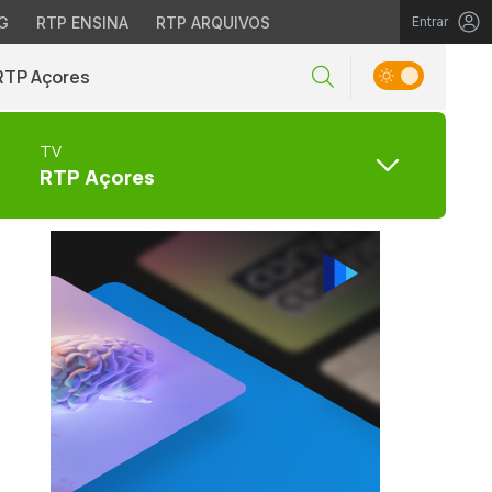
G
RTP ENSINA
RTP ARQUIVOS
Entrar
RTP Açores
TV
RTP Açores