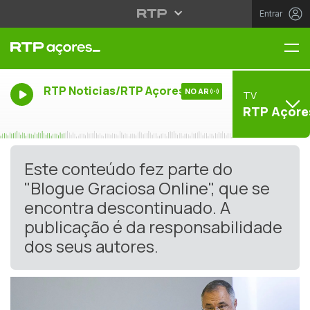
Entrar
Me
RTP Noticias/RTP Açores
NO AR
TV
RTP Açore
Este conteúdo fez parte do
"Blogue Graciosa Online", que se
encontra descontinuado. A
publicação é da responsabilidade
dos seus autores.