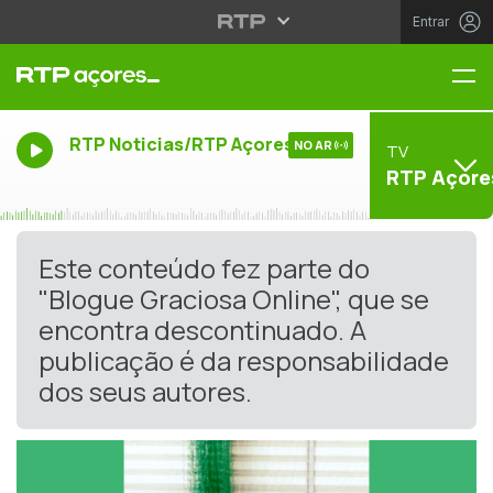
Entrar
Me
RTP Noticias/RTP Açores
NO AR
TV
RTP Açore
Este conteúdo fez parte do
"Blogue Graciosa Online", que se
encontra descontinuado. A
publicação é da responsabilidade
dos seus autores.