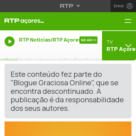
Entrar
Me
RTP Noticias/RTP Açores
NO AR
TV
RTP Açore
Este conteúdo fez parte do
"Blogue Graciosa Online", que se
encontra descontinuado. A
publicação é da responsabilidade
dos seus autores.