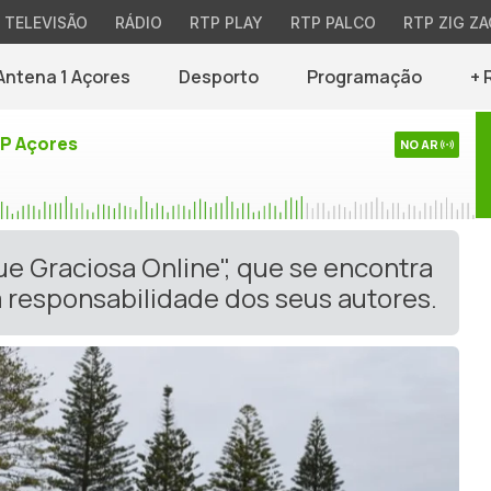
TELEVISÃO
RÁDIO
RTP PLAY
RTP PALCO
RTP ZIG ZA
Antena 1 Açores
Desporto
Programação
+ 
TP Açores
NO AR
ue Graciosa Online", que se encontra
 responsabilidade dos seus autores.