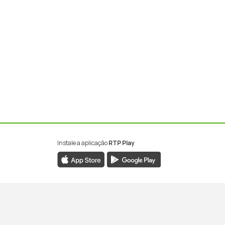
Instale a aplicação
RTP Play