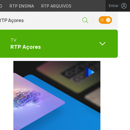
G
RTP ENSINA
RTP ARQUIVOS
Entrar
RTP Açores
TV
RTP Açores