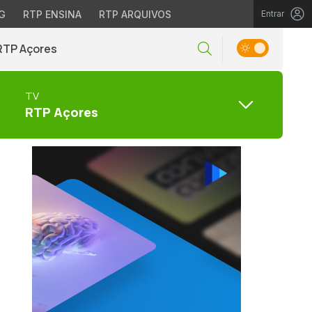
G
RTP ENSINA
RTP ARQUIVOS
Entrar
RTP Açores
TV
RTP Açores