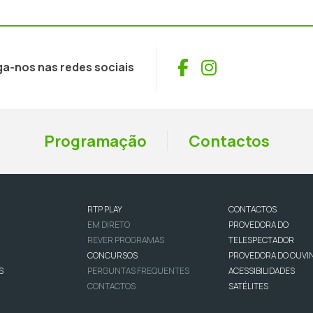
Facebook
Instagram
ga-nos nas redes sociais
Programação
Contactos
RTP PLAY
CONTACTOS
EM DIRETO
PROVEDORA DO
REVER PROGRAMAS
TELESPECTADOR
CONCURSOS
PROVEDORA DO OUVI
S
PERGUNTAS FREQUENTES
ACESSIBILIDADES
CONTACTOS
SATÉLITES