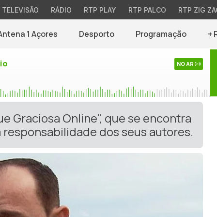
TELEVISÃO
RÁDIO
RTP PLAY
RTP PALCO
RTP ZIG ZA
Antena 1 Açores
Desporto
Programação
+ 
io
NO AR
ue Graciosa Online", que se encontra
 responsabilidade dos seus autores.