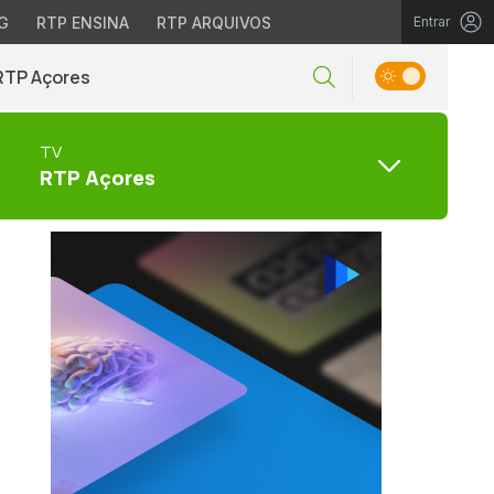
G
RTP ENSINA
RTP ARQUIVOS
Entrar
RTP Açores
TV
RTP Açores