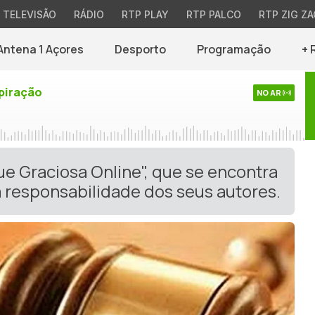
TELEVISÃO
RÁDIO
RTP PLAY
RTP PALCO
RTP ZIG ZA
Antena 1 Açores
Desporto
Programação
+ 
piração
NO AR
ue Graciosa Online", que se encontra
 responsabilidade dos seus autores.