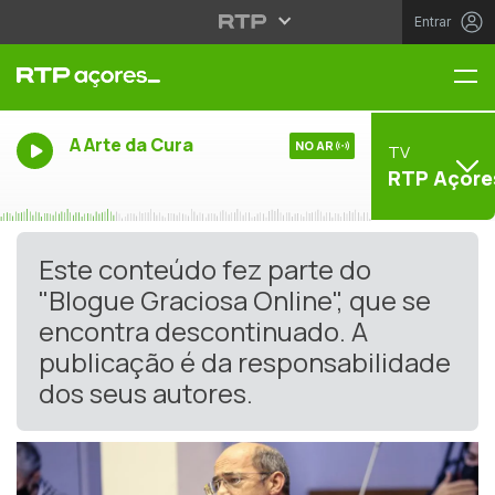
Entrar
Me
A Arte da Cura
NO AR
TV
RTP Açore
Este conteúdo fez parte do
"Blogue Graciosa Online", que se
encontra descontinuado. A
publicação é da responsabilidade
dos seus autores.