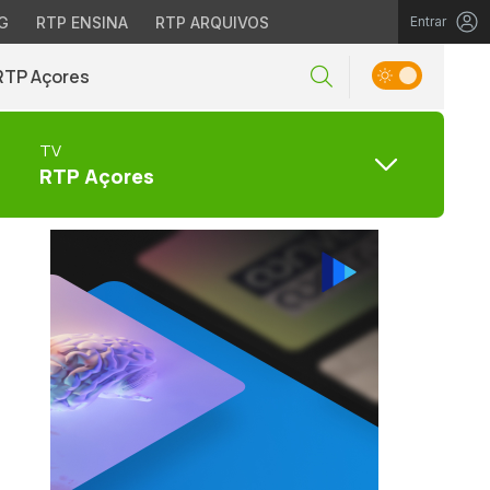
G
RTP ENSINA
RTP ARQUIVOS
Entrar
RTP Açores
TV
RTP Açores