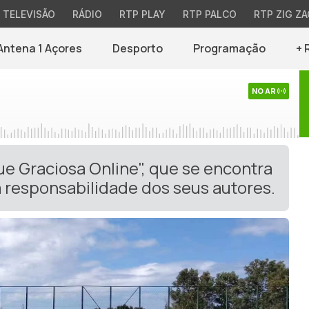
TELEVISÃO
RÁDIO
RTP PLAY
RTP PALCO
RTP ZIG ZA
Antena 1 Açores
Desporto
Programação
+ 
NO AR
ue Graciosa Online", que se encontra
 responsabilidade dos seus autores.