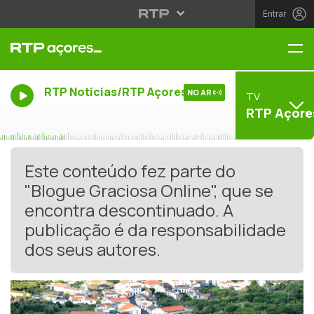
Entrar
Me
RTP Noticias/RTP Açores
NO AR
TV
RTP Açore
Este conteúdo fez parte do
"Blogue Graciosa Online", que se
encontra descontinuado. A
publicação é da responsabilidade
dos seus autores.