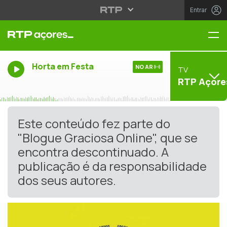
Entrar
Me
Horta em Festa
NO AR
TV
RTP Açore
Este conteúdo fez parte do
"Blogue Graciosa Online", que se
encontra descontinuado. A
publicação é da responsabilidade
dos seus autores.