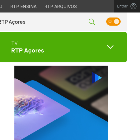
G
RTP ENSINA
RTP ARQUIVOS
Entrar
RTP Açores
TV
RTP Açores