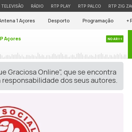
TELEVISÃO
RÁDIO
RTP PLAY
RTP PALCO
RTP ZIG ZA
Antena 1 Açores
Desporto
Programação
+ 
TP Açores
NO AR
ue Graciosa Online", que se encontra
 responsabilidade dos seus autores.