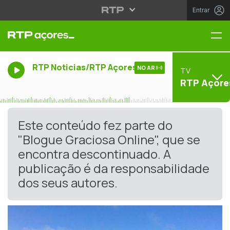
Entrar
Me
RTP Noticias/RTP Açores
NO AR
TV
RTP Açore
Este conteúdo fez parte do
"Blogue Graciosa Online", que se
encontra descontinuado. A
publicação é da responsabilidade
dos seus autores.