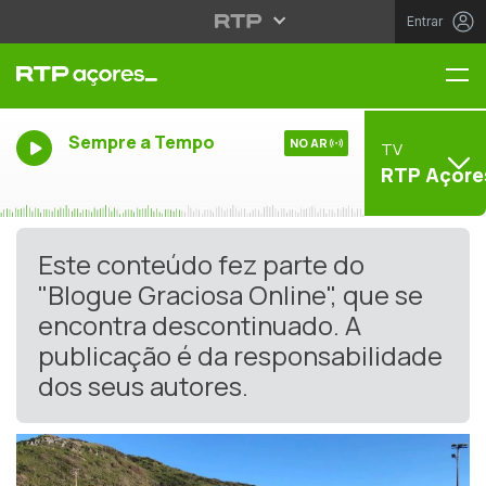
Entrar
Me
Sempre a Tempo
NO AR
TV
RTP Açore
Este conteúdo fez parte do
"Blogue Graciosa Online", que se
encontra descontinuado. A
publicação é da responsabilidade
dos seus autores.