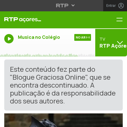
Entrar
Me
Musica no Colégio
NO AR
TV
RTP Açore
Este conteúdo fez parte do
"Blogue Graciosa Online", que se
encontra descontinuado. A
publicação é da responsabilidade
dos seus autores.