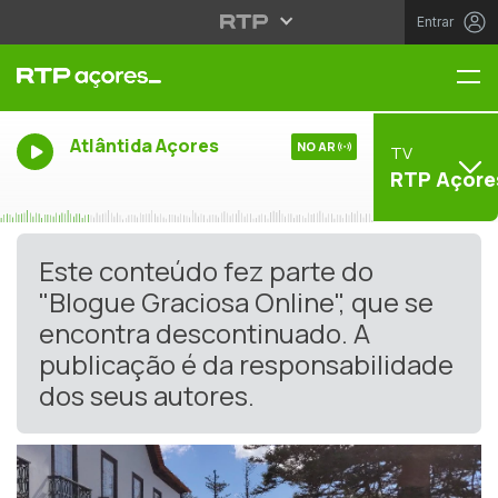
Entrar
Me
Atlântida Açores
NO AR
TV
RTP Açore
Este conteúdo fez parte do
"Blogue Graciosa Online", que se
encontra descontinuado. A
publicação é da responsabilidade
dos seus autores.