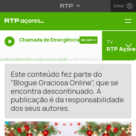
Entrar
Me
Chamada de Emergência
NO AR
TV
RTP Açore
Este conteúdo fez parte do
"Blogue Graciosa Online", que se
encontra descontinuado. A
publicação é da responsabilidade
dos seus autores.