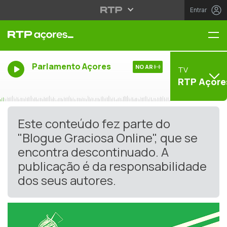
Entrar
Me
Parlamento Açores
NO AR
TV
RTP Açore
Este conteúdo fez parte do
"Blogue Graciosa Online", que se
encontra descontinuado. A
publicação é da responsabilidade
dos seus autores.