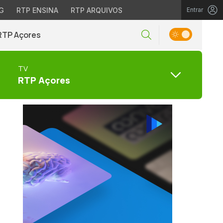
G
RTP ENSINA
RTP ARQUIVOS
Entrar
RTP Açores
TV
RTP Açores