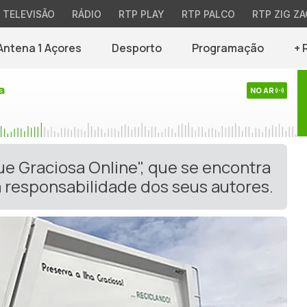
TELEVISÃO
RÁDIO
RTP PLAY
RTP PALCO
RTP ZIG ZA
Antena 1 Açores
Desporto
Programação
+ 
a
NO AR
ue Graciosa Online", que se encontra
 responsabilidade dos seus autores.