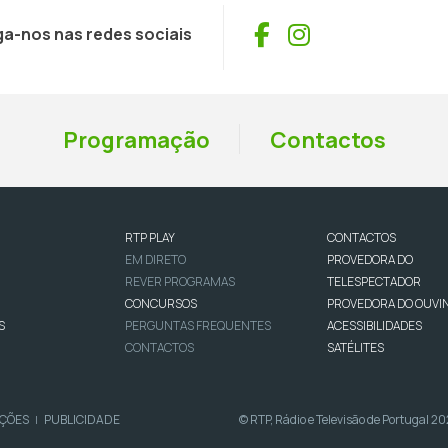
Facebook
Instagram
ga-nos nas redes sociais
Programação
Contactos
RTP PLAY
CONTACTOS
EM DIRETO
PROVEDORA DO
REVER PROGRAMAS
TELESPECTADOR
CONCURSOS
PROVEDORA DO OUVI
S
PERGUNTAS FREQUENTES
ACESSIBILIDADES
CONTACTOS
SATÉLITES
IÇÕES
PUBLICIDADE
© RTP, Rádio e Televisão de Portugal 2
|