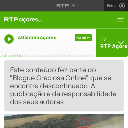
Entrar
Me
Atlântida Açores
NO AR
TV
RTP Açore
Este conteúdo fez parte do
"Blogue Graciosa Online", que se
encontra descontinuado. A
publicação é da responsabilidade
dos seus autores.