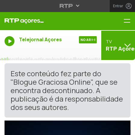
Entrar
Me
Telejornal Açores
NO AR
TV
RTP Açore
Este conteúdo fez parte do
"Blogue Graciosa Online", que se
encontra descontinuado. A
publicação é da responsabilidade
dos seus autores.