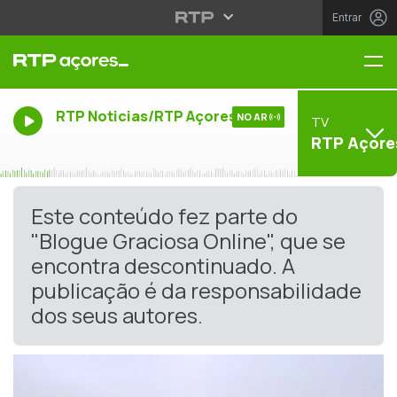
Entrar
Me
RTP Noticias/RTP Açores
NO AR
TV
RTP Açore
Este conteúdo fez parte do
"Blogue Graciosa Online", que se
encontra descontinuado. A
publicação é da responsabilidade
dos seus autores.