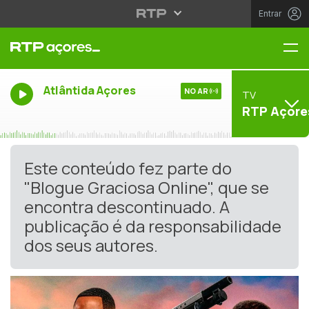
Entrar
Me
Atlântida Açores
NO AR
TV
RTP Açore
Este conteúdo fez parte do
"Blogue Graciosa Online", que se
encontra descontinuado. A
publicação é da responsabilidade
dos seus autores.