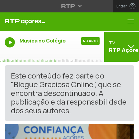
Entrar
Me
Musica no Colégio
NO AR
TV
RTP Açore
Este conteúdo fez parte do
"Blogue Graciosa Online", que se
encontra descontinuado. A
publicação é da responsabilidade
dos seus autores.