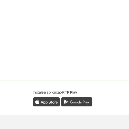
Instale a aplicação
RTP Play