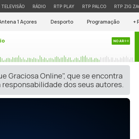
TELEVISÃO
RÁDIO
RTP PLAY
RTP PALCO
RTP ZIG ZA
Antena 1 Açores
Desporto
Programação
+ 
io
NO AR
ue Graciosa Online", que se encontra
 responsabilidade dos seus autores.