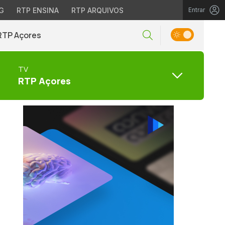
G
RTP ENSINA
RTP ARQUIVOS
Entrar
RTP Açores
TV
RTP Açores