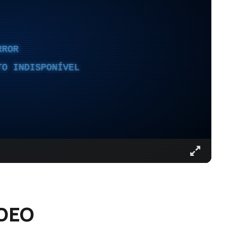
RROR
TO INDISPONÍVEL
ÍDEO