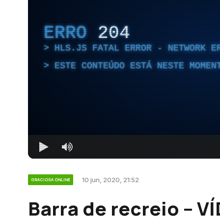
ERRO
204
HLS.JS FATAL ERROR - NETWORK E
ESTE CONTEÚDO ESTÁ NESTE MOMEN
10 jun, 2020, 21:52
GRACIOSA ONLINE
Barra de recreio – V