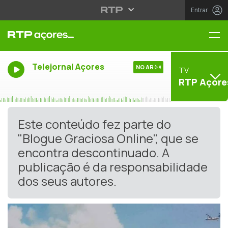
Entrar
Me
Telejornal Açores
NO AR
TV
RTP Açore
Este conteúdo fez parte do
"Blogue Graciosa Online", que se
encontra descontinuado. A
publicação é da responsabilidade
dos seus autores.