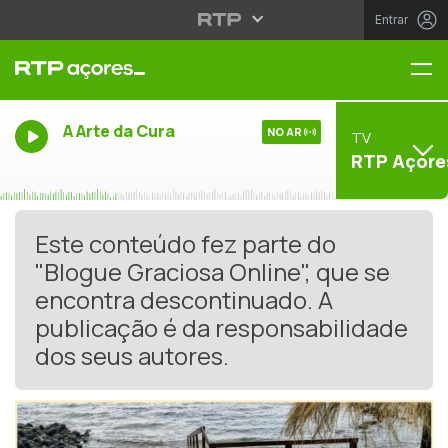
Entrar
Me
A Arte da Cura
NO AR
TV
RTP Açore
Este conteúdo fez parte do
"Blogue Graciosa Online", que se
encontra descontinuado. A
publicação é da responsabilidade
dos seus autores.