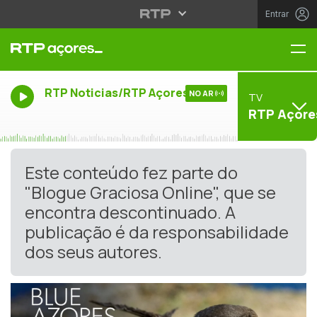
Entrar
Me
RTP Noticias/RTP Açores
NO AR
TV
RTP Açore
Este conteúdo fez parte do
"Blogue Graciosa Online", que se
encontra descontinuado. A
publicação é da responsabilidade
dos seus autores.