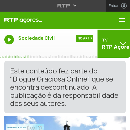
Entrar
Me
Sociedade Civil
NO AR
TV
RTP Açore
Este conteúdo fez parte do
"Blogue Graciosa Online", que se
encontra descontinuado. A
publicação é da responsabilidade
dos seus autores.