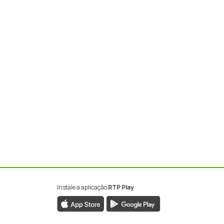
Instale a aplicação
RTP Play