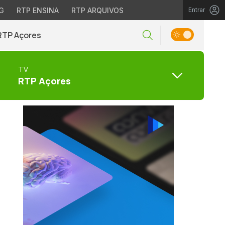
G
RTP ENSINA
RTP ARQUIVOS
Entrar
RTP Açores
TV
RTP Açores