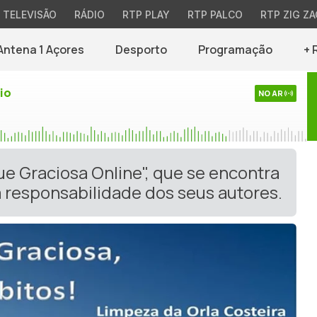
TELEVISÃO
RÁDIO
RTP PLAY
RTP PALCO
RTP ZIG ZA
Antena 1 Açores
Desporto
Programação
+ 
io
NO AR
ue Graciosa Online", que se encontra
 responsabilidade dos seus autores.