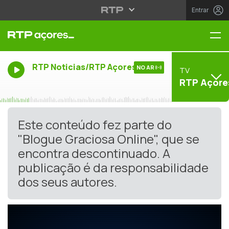
Entrar
Me
RTP Noticias/RTP Açores
NO AR
TV
RTP Açore
Este conteúdo fez parte do
"Blogue Graciosa Online", que se
encontra descontinuado. A
publicação é da responsabilidade
dos seus autores.