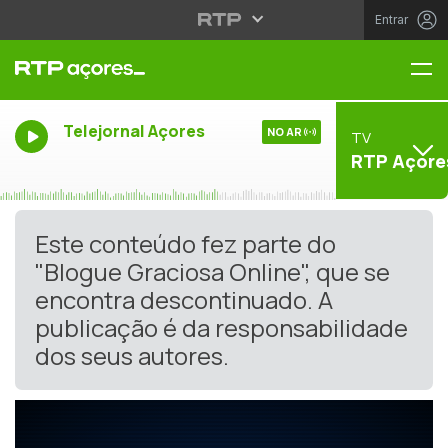
Entrar
Me
Telejornal Açores
NO AR
TV
RTP Açore
Este conteúdo fez parte do
"Blogue Graciosa Online", que se
encontra descontinuado. A
publicação é da responsabilidade
dos seus autores.